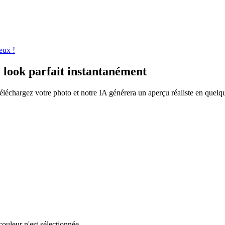
eux !
 look parfait instantanément
léchargez votre photo et notre IA générera un aperçu réaliste en quelq
ouleur n'est sélectionnée.