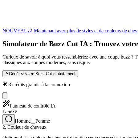
NOUVEAU
🎉 Maintenant avec plus de styles et de couleurs de chev
Simulateur de Buzz Cut
IA : Trouvez votre
Curieux de savoir à quoi vous ressembleriez avec une coupe buzz ? Té
classiques aux coupes modernes, sans risque.
Générez votre Buzz Cut gratuitement
🎁 3 crédits gratuits à la connexion
Panneau de contrôle IA
1. Sexe
Homme
Femme
2. Couleur de cheveux
Optionnel. La couleur de cheveux d'origine sera conservée si aucune c